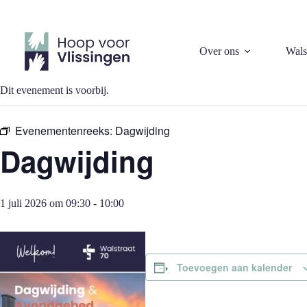
Ga
naar
de
inhoud
« Alle Evenementen
Over ons
Wals
Dit evenement is voorbij.
Evenementenreeks:
Dagwijding
Dagwijding
1 juli 2026 om 09:30
-
10:00
Toevoegen aan kalender