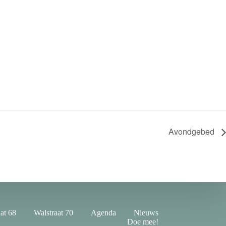
Avondgebed
at 68
Walstraat 70
Agenda
Nieuws
Doe mee!