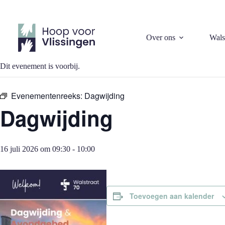
Ga
naar
de
inhoud
« Alle Evenementen
Over ons
Wals
Dit evenement is voorbij.
Evenementenreeks:
Dagwijding
Dagwijding
16 juli 2026 om 09:30
-
10:00
Toevoegen aan kalender