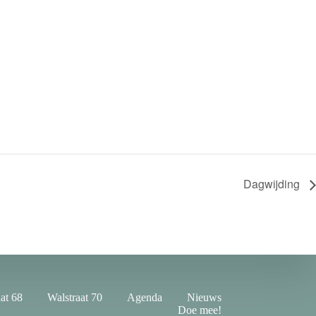
Dagwijding
at 68
Walstraat 70
Agenda
Nieuws
Doe mee!