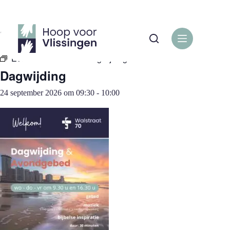
Ga
naar
de
« Alle Evenementen
inhoud
Evenementenreeks:
Dagwijding
Dagwijding
24 september 2026 om 09:30
-
10:00