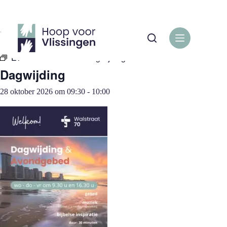
Ga
naar
de
« Alle Evenementen
inhoud
Evenementenreeks:
Dagwijding
Dagwijding
28 oktober 2026 om 09:30
-
10:00