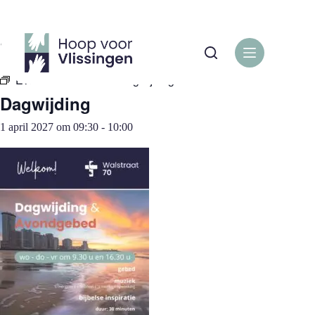
Ga
naar
de
« Alle Evenementen
inhoud
Evenementenreeks:
Dagwijding
Dagwijding
1 april 2027 om 09:30
-
10:00