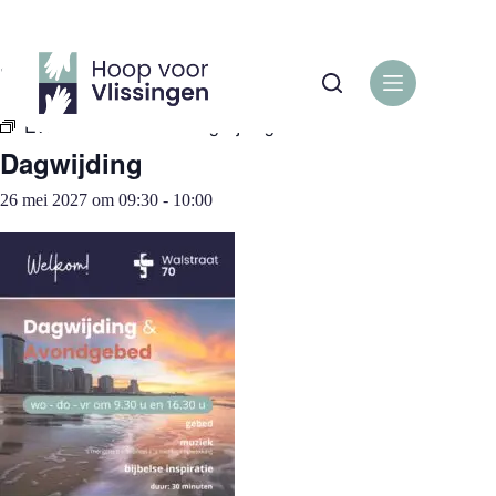
Ga
naar
de
« Alle Evenementen
inhoud
Evenementenreeks:
Dagwijding
Dagwijding
26 mei 2027 om 09:30
-
10:00