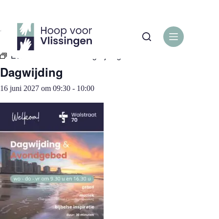
Ga
naar
de
« Alle Evenementen
inhoud
Evenementenreeks:
Dagwijding
Dagwijding
16 juni 2027 om 09:30
-
10:00