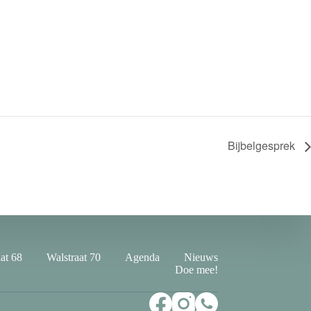
Bijbelgesprek
at 68
Walstraat 70
Agenda
Nieuws
Doe mee!