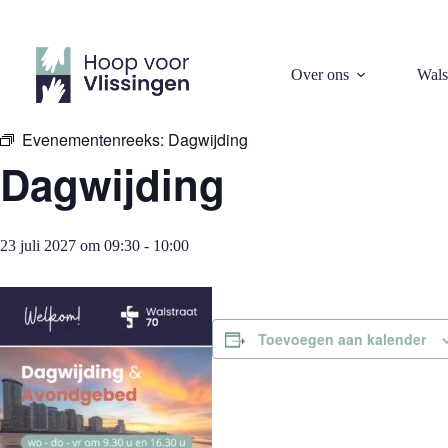
Ga
naar
de
inhoud
« Alle Evenementen
Over ons
Wals
Evenementenreeks:
Dagwijding
Dagwijding
23 juli 2027 om 09:30
-
10:00
Toevoegen aan kalender