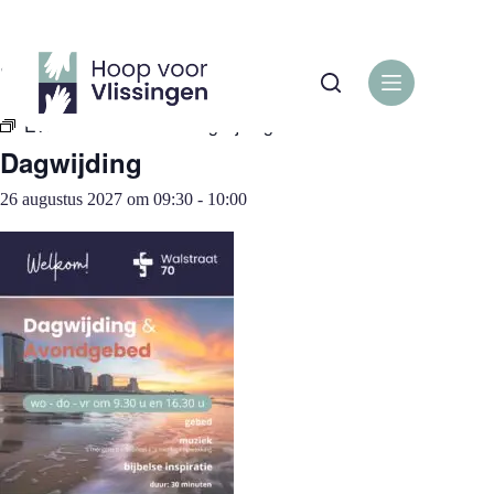
Ga
naar
de
« Alle Evenementen
inhoud
Evenementenreeks:
Dagwijding
Dagwijding
26 augustus 2027 om 09:30
-
10:00