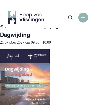
Ga
naar
de
« Alle Evenementen
inhoud
Evenementenreeks:
Dagwijding
Dagwijding
21 oktober 2027 om 09:30
-
10:00