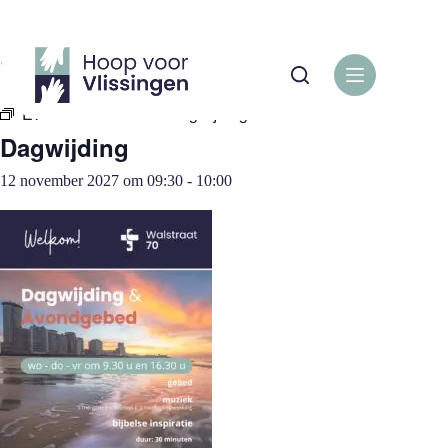
Ga
naar
de
« Alle Evenementen
inhoud
Evenementenreeks:
Dagwijding
Dagwijding
12 november 2027 om 09:30
-
10:00