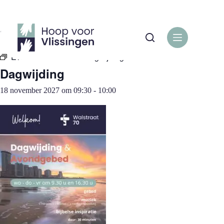
Ga
naar
de
« Alle Evenementen
inhoud
Evenementenreeks:
Dagwijding
Dagwijding
18 november 2027 om 09:30
-
10:00