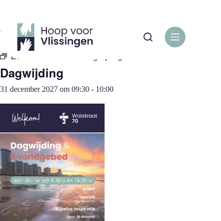
Ga
naar
de
« Alle Evenementen
inhoud
Evenementenreeks:
Dagwijding
Dagwijding
31 december 2027 om 09:30
-
10:00