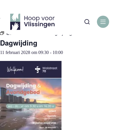
Ga
naar
de
« Alle Evenementen
inhoud
Evenementenreeks:
Dagwijding
Dagwijding
11 februari 2028 om 09:30
-
10:00