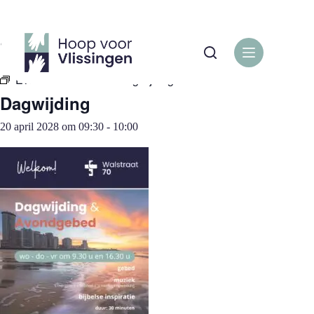
Ga
naar
de
« Alle Evenementen
inhoud
Evenementenreeks:
Dagwijding
Dagwijding
20 april 2028 om 09:30
-
10:00