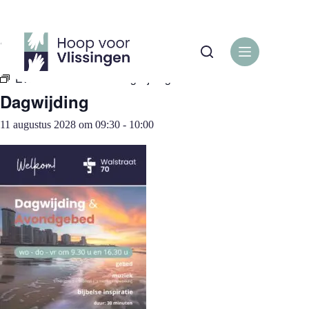
Ga
naar
de
« Alle Evenementen
inhoud
Evenementenreeks:
Dagwijding
Dagwijding
11 augustus 2028 om 09:30
-
10:00