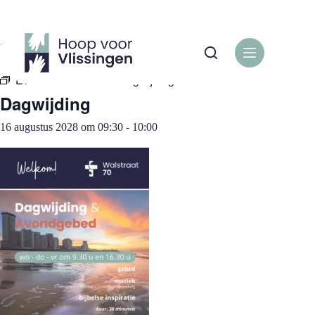
Ga
naar
de
« Alle Evenementen
inhoud
Evenementenreeks:
Dagwijding
Dagwijding
16 augustus 2028 om 09:30
-
10:00