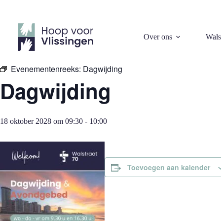
Ga
naar
de
inhoud
« Alle Evenementen
Over ons
Wals
Evenementenreeks:
Dagwijding
Dagwijding
18 oktober 2028 om 09:30
-
10:00
Toevoegen aan kalender