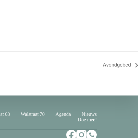
Avondgebed
at 68
Walstraat 70
Agenda
Nieuws
Doe mee!