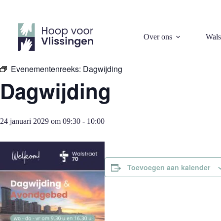
Ga
naar
de
inhoud
« Alle Evenementen
Over ons
Wals
Evenementenreeks:
Dagwijding
Dagwijding
24 januari 2029 om 09:30
-
10:00
Toevoegen aan kalender