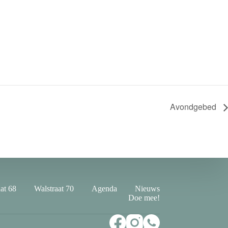
Avondgebed
at 68
Walstraat 70
Agenda
Nieuws
Doe mee!