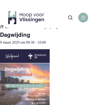
Ga
naar
de
« Alle Evenementen
inhoud
Evenementenreeks:
Dagwijding
Dagwijding
9 maart 2029 om 09:30
-
10:00