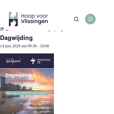
Ga
naar
de
« Alle Evenementen
inhoud
Evenementenreeks:
Dagwijding
Dagwijding
14 juni 2029 om 09:30
-
10:00