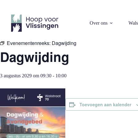
Ga
naar
de
inhoud
« Alle Evenementen
Over ons
Wals
Evenementenreeks:
Dagwijding
Dagwijding
3 augustus 2029 om 09:30
-
10:00
Toevoegen aan kalender