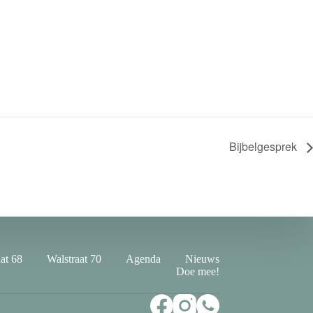
Bijbelgesprek
at 68
Walstraat 70
Agenda
Nieuws
Doe mee!