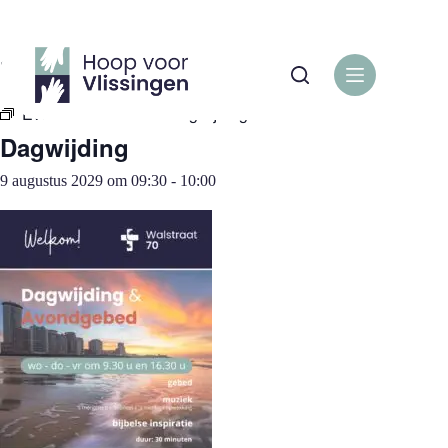
Ga
naar
de
« Alle Evenementen
inhoud
Evenementenreeks:
Dagwijding
Dagwijding
9 augustus 2029 om 09:30
-
10:00