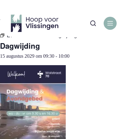
Ga
naar
de
« Alle Evenementen
inhoud
Evenementenreeks:
Dagwijding
Dagwijding
15 augustus 2029 om 09:30
-
10:00