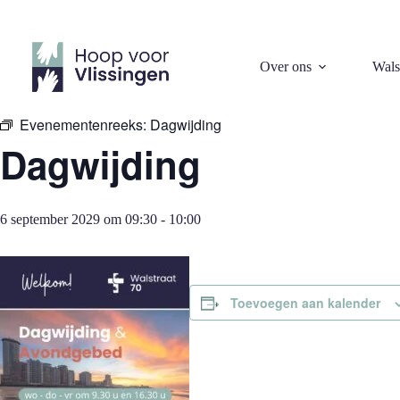
Ga
naar
de
inhoud
« Alle Evenementen
Over ons
Wals
Evenementenreeks:
Dagwijding
Dagwijding
6 september 2029 om 09:30
-
10:00
Toevoegen aan kalender