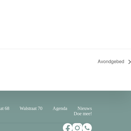
Avondgebed
at 68
Walstraat 70
Agenda
Nieuws
Doe mee!