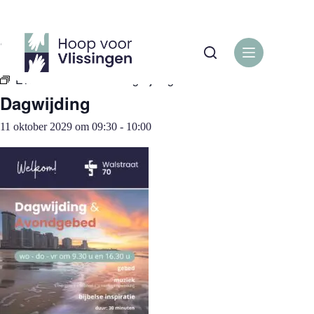
Ga
naar
de
« Alle Evenementen
inhoud
Evenementenreeks:
Dagwijding
Dagwijding
11 oktober 2029 om 09:30
-
10:00