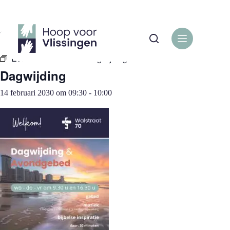
Ga
naar
de
« Alle Evenementen
inhoud
Evenementenreeks:
Dagwijding
Dagwijding
14 februari 2030 om 09:30
-
10:00