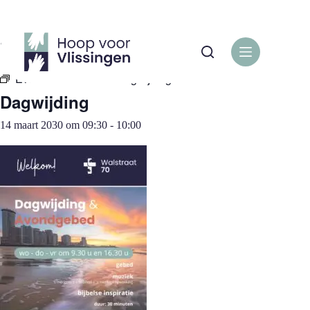
Ga
naar
de
« Alle Evenementen
inhoud
Evenementenreeks:
Dagwijding
Dagwijding
14 maart 2030 om 09:30
-
10:00