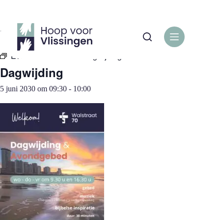
Ga
naar
de
« Alle Evenementen
inhoud
Evenementenreeks:
Dagwijding
Dagwijding
5 juni 2030 om 09:30
-
10:00