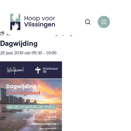
Ga
naar
de
« Alle Evenementen
inhoud
Evenementenreeks:
Dagwijding
Dagwijding
28 juni 2030 om 09:30
-
10:00