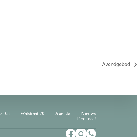
Avondgebed
at 68
Walstraat 70
Agenda
Nieuws
Doe mee!