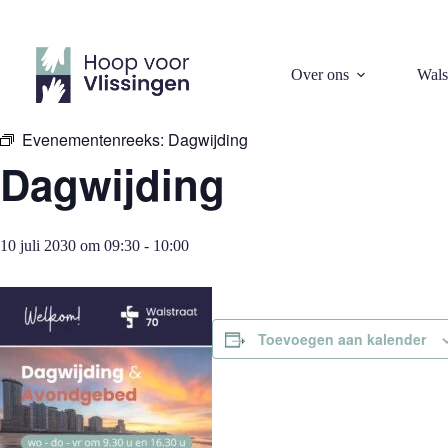
Ga
naar
de
inhoud
« Alle Evenementen
Over ons
Wals
Evenementenreeks:
Dagwijding
Dagwijding
10 juli 2030 om 09:30
-
10:00
Toevoegen aan kalender