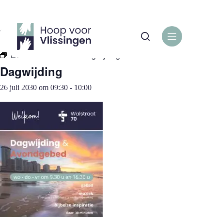
Ga
naar
de
« Alle Evenementen
inhoud
Evenementenreeks:
Dagwijding
Dagwijding
26 juli 2030 om 09:30
-
10:00