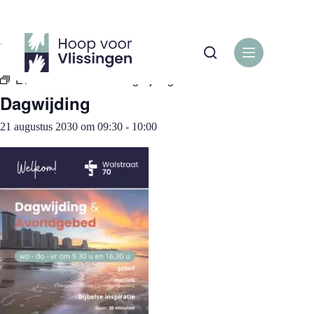
Ga
naar
de
« Alle Evenementen
inhoud
Evenementenreeks:
Dagwijding
Dagwijding
21 augustus 2030 om 09:30
-
10:00