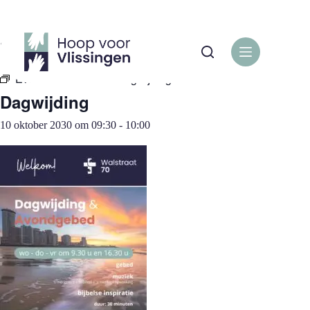
Ga
naar
de
« Alle Evenementen
inhoud
Evenementenreeks:
Dagwijding
Dagwijding
10 oktober 2030 om 09:30
-
10:00