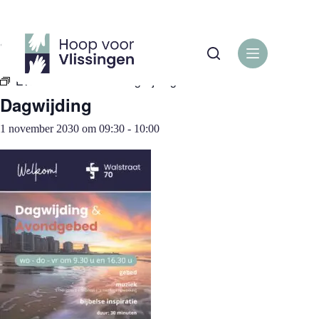
Ga
naar
de
« Alle Evenementen
inhoud
Evenementenreeks:
Dagwijding
Dagwijding
1 november 2030 om 09:30
-
10:00