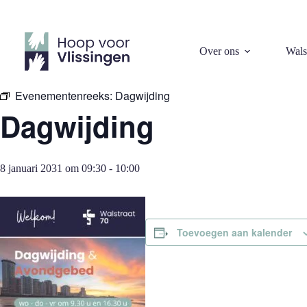
Ga
naar
de
inhoud
« Alle Evenementen
Over ons
Wals
Evenementenreeks:
Dagwijding
Dagwijding
8 januari 2031 om 09:30
-
10:00
Toevoegen aan kalender