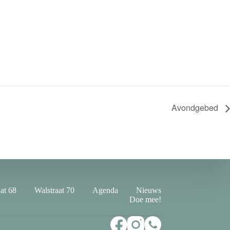
Avondgebed
at 68
Walstraat 70
Agenda
Nieuws
Doe mee!