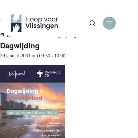
Ga
naar
de
« Alle Evenementen
inhoud
Evenementenreeks:
Dagwijding
Dagwijding
29 januari 2031 om 09:30
-
10:00