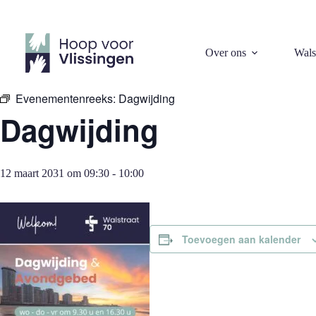
Ga
naar
de
inhoud
« Alle Evenementen
Over ons
Wals
Evenementenreeks:
Dagwijding
Dagwijding
12 maart 2031 om 09:30
-
10:00
Toevoegen aan kalender