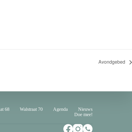
Avondgebed
at 68
Walstraat 70
Agenda
Nieuws
Doe mee!