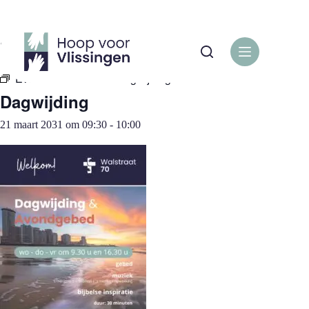
Ga
naar
de
« Alle Evenementen
inhoud
Evenementenreeks:
Dagwijding
Dagwijding
21 maart 2031 om 09:30
-
10:00