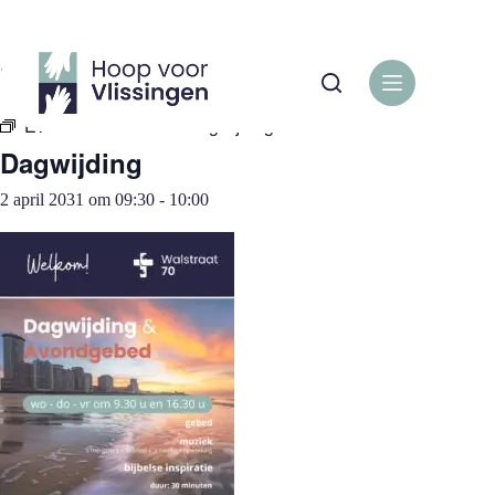
Ga
naar
de
« Alle Evenementen
inhoud
Evenementenreeks:
Dagwijding
Dagwijding
2 april 2031 om 09:30
-
10:00