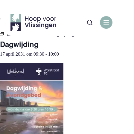
Ga
naar
de
« Alle Evenementen
inhoud
Evenementenreeks:
Dagwijding
Dagwijding
17 april 2031 om 09:30
-
10:00