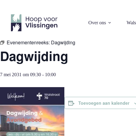
Ga
naar
de
inhoud
« Alle Evenementen
Over ons
Wals
Evenementenreeks:
Dagwijding
Dagwijding
7 mei 2031 om 09:30
-
10:00
Toevoegen aan kalender