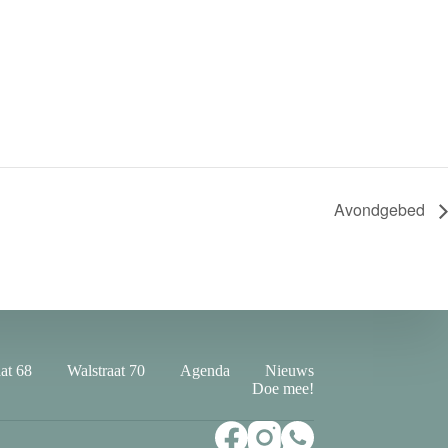
Avondgebed
at 68
Walstraat 70
Agenda
Nieuws
Doe mee!