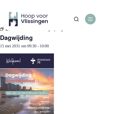
Ga
naar
de
« Alle Evenementen
inhoud
Evenementenreeks:
Dagwijding
Dagwijding
15 mei 2031 om 09:30
-
10:00