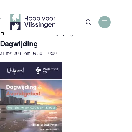
Ga
naar
de
« Alle Evenementen
inhoud
Evenementenreeks:
Dagwijding
Dagwijding
21 mei 2031 om 09:30
-
10:00