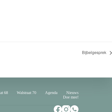
Bijbelgesprek
at 68
Walstraat 70
Agenda
Nieuws
Doe mee!