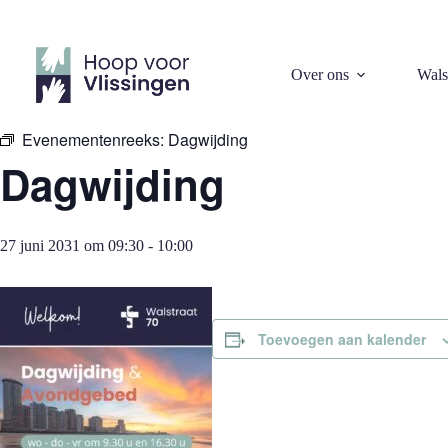
Ga
naar
de
inhoud
« Alle Evenementen
Over ons
Wals
Evenementenreeks:
Dagwijding
Dagwijding
27 juni 2031 om 09:30
-
10:00
Toevoegen aan kalender