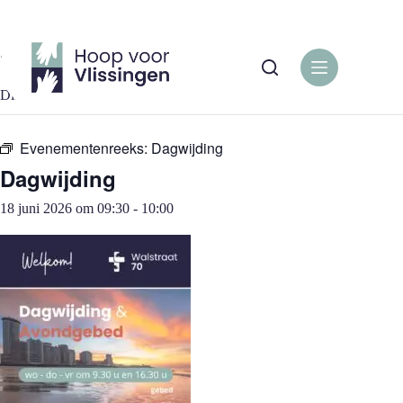
Ga
naar
de
« Alle Evenementen
inhoud
Dit evenement is voorbij.
Evenementenreeks:
Dagwijding
Dagwijding
18 juni 2026 om 09:30
-
10:00