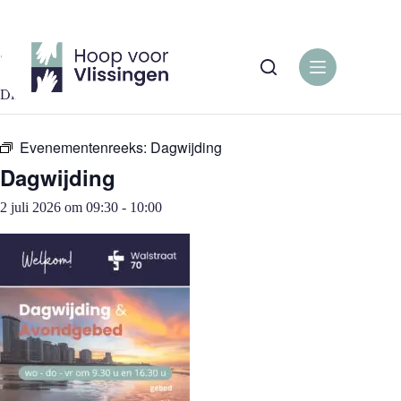
Ga
naar
de
« Alle Evenementen
inhoud
Dit evenement is voorbij.
Evenementenreeks:
Dagwijding
Dagwijding
2 juli 2026 om 09:30
-
10:00