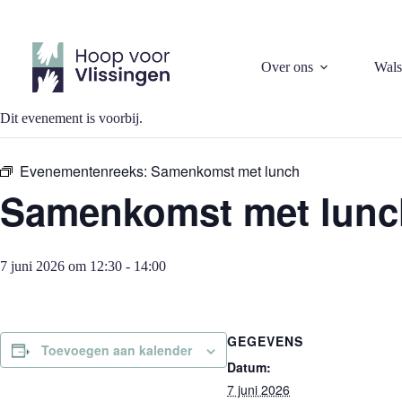
Ga
naar
de
inhoud
« Alle Evenementen
Over ons
Wals
Dit evenement is voorbij.
Evenementenreeks:
Samenkomst met lunch
Samenkomst met lunc
7 juni 2026 om 12:30
-
14:00
GEGEVENS
Toevoegen aan kalender
Datum:
7 juni 2026