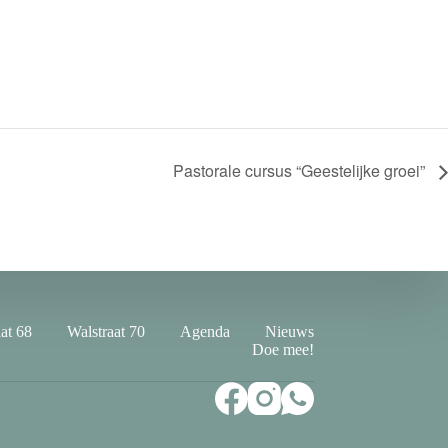
Pastorale cursus “Geestelijke groei”
at 68
Walstraat 70
Agenda
Nieuws
Doe mee!