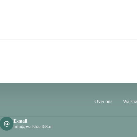
Over ons
Walstra
E-mail
info@walstraat68.nl