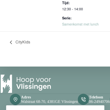
Tijd:
12:30 - 14:00
Serie:
Samenkomst met lunch
CityKids
Adres
Telefoon
Walstraat 68-70, 4381GE Vlissingen
06-24940706
Openingstijden