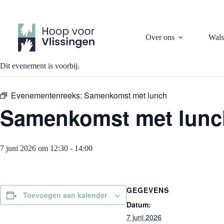
Ga
naar
de
inhoud
« Alle Evenementen
Over ons
Wals
Dit evenement is voorbij.
Evenementenreeks:
Samenkomst met lunch
Samenkomst met lunc
7 juni 2026 om 12:30
-
14:00
GEGEVENS
Toevoegen aan kalender
Datum:
7 juni 2026