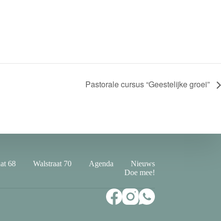
Pastorale cursus “Geestelijke groei”
at 68
Walstraat 70
Agenda
Nieuws
Doe mee!