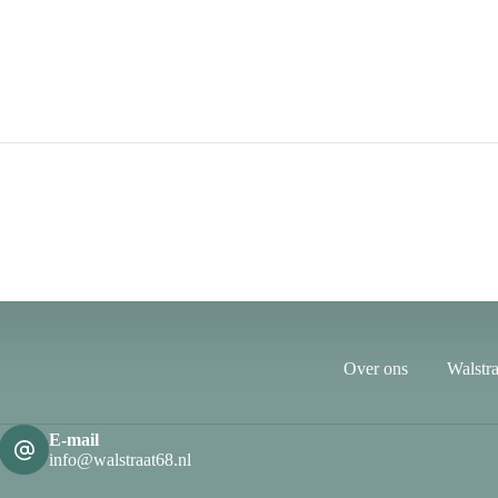
Over ons
Walstra
E-mail
info@walstraat68.nl