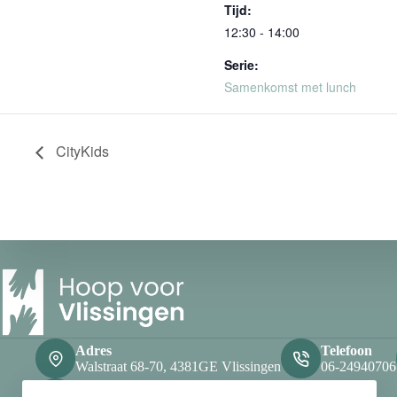
Tijd:
12:30 - 14:00
Serie:
Samenkomst met lunch
CityKids
Adres
Telefoon
Walstraat 68-70, 4381GE Vlissingen
06-24940706
Openingstijden