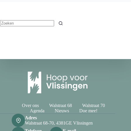
Geen
resultaten
Over ons
Walstraat 68
Walstraat 70
Agenda
Nieuws
Doe mee!
Adres
Walstraat 68-70, 4381GE Vlissingen
Telefoon
E-mail